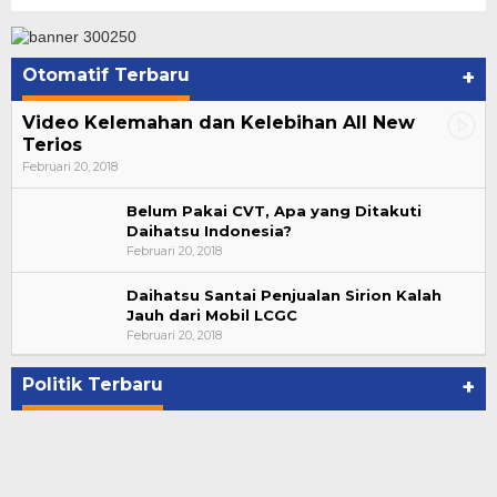
Otomatif Terbaru
+
Video Kelemahan dan Kelebihan All New
Terios
Februari 20, 2018
Belum Pakai CVT, Apa yang Ditakuti
Daihatsu Indonesia?
Februari 20, 2018
Daihatsu Santai Penjualan Sirion Kalah
Jauh dari Mobil LCGC
Suharto Dipercaya Jadi Dewan Pengawas PP
Februari 20, 2018
PBSI 2020-2024
Di NASIONAL, POLITIK
|
November 7, 2020
Politik Terbaru
+