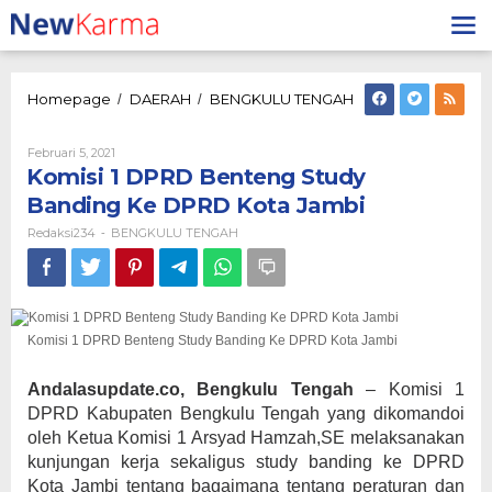
Lewati
ke
konten
Komisi
Homepage
DAERAH
BENGKULU TENGAH
/
/
1
DPRD
Oleh
Februari 5, 2021
Benteng
Redaksi234
Komisi 1 DPRD Benteng Study
Study
Banding
Banding Ke DPRD Kota Jambi
Ke
Redaksi234
BENGKULU TENGAH
-
DPRD
Kota
Jambi
Komisi 1 DPRD Benteng Study Banding Ke DPRD Kota Jambi
Andalasupdate.co, Bengkulu Tengah
– Komisi 1
DPRD Kabupaten Bengkulu Tengah yang dikomandoi
oleh Ketua Komisi 1 Arsyad Hamzah,SE melaksanakan
kunjungan kerja sekaligus study banding ke DPRD
Kota Jambi tentang bagaimana tentang peraturan dan