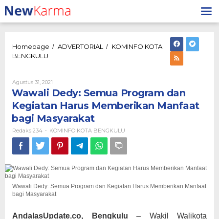
Lewati
ke
konten
Homepage
ADVERTORIAL
KOMINFO KOTA
/
/
Wawali
BENGKULU
Dedy:
Semua
Program
Oleh
Agustus 31, 2021
Redaksi234
dan
Wawali Dedy: Semua Program dan
Kegiatan
Kegiatan Harus Memberikan Manfaat
Harus
bagi Masyarakat
Memberikan
Manfaat
Redaksi234
KOMINFO KOTA BENGKULU
-
bagi
Masyarakat
Wawali Dedy: Semua Program dan Kegiatan Harus Memberikan Manfaat
bagi Masyarakat
AndalasUpdate.co, Bengkulu
– Wakil Walikota