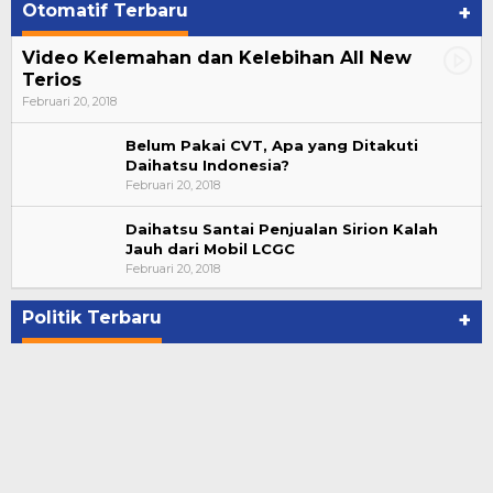
Otomatif Terbaru
+
Video Kelemahan dan Kelebihan All New
Terios
Februari 20, 2018
Belum Pakai CVT, Apa yang Ditakuti
Daihatsu Indonesia?
Februari 20, 2018
Daihatsu Santai Penjualan Sirion Kalah
Jauh dari Mobil LCGC
Bupati Ahmad Hijazi, Hadiri Paripurna Hasil
Februari 20, 2018
Penetapan Paslon Bupati dan Wabup Te…
Di NASIONAL, POLITIK, REJANG LEBONG
|
Januari 29, 2021
Politik Terbaru
+