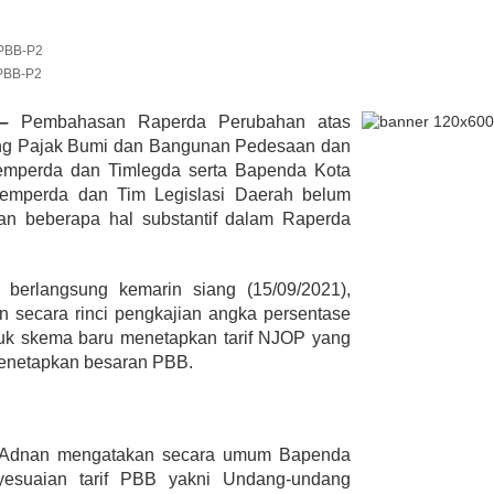
PBB-P2
lmi Hasan Di
ur Janjikan Satu
u –
Pembahasan Raperda Perubahan atas
mbulans
ang Pajak Bumi dan Bangunan Pedesaan dan
393 Peserta MTQ ke-XXXV Sia
BENGKULU,
Tempur Rebut Juara Dibuka
emperda dan Timlegda serta Bapenda Kota
 1, 2020
Gubernur Rohidin
pemperda dan Tim Legislasi Daerah belum
Di ADVERTORIAL, POLITIK
|
Mei 24, 2022
gan beberapa hal substantif dalam Raperda
berlangsung kemarin siang (15/09/2021),
 secara rinci pengkajian angka persentase
tuk skema baru menetapkan tarif NJOP yang
menetapkan besaran PBB.
 Adnan mengatakan secara umum Bapenda
esuaian tarif PBB yakni Undang-undang