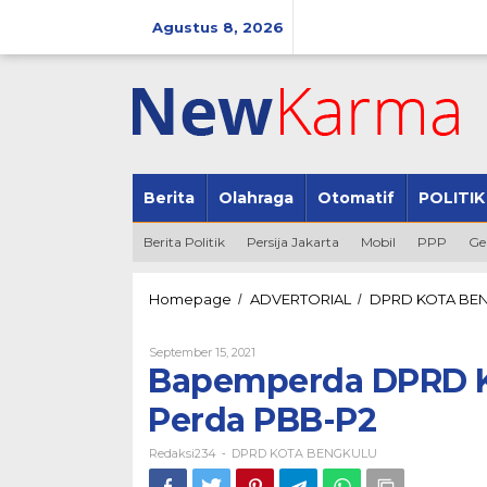
Lewati
ke
Agustus 8, 2026
konten
Berita
Olahraga
Otomatif
POLITIK
Berita Politik
Persija Jakarta
Mobil
PPP
Ge
Homepage
ADVERTORIAL
DPRD KOTA BE
/
/
Oleh
September 15, 2021
Redaksi234
Bapemperda DPRD Ko
Perda PBB-P2
Redaksi234
DPRD KOTA BENGKULU
-