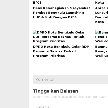
Demi Kebahagiakan Masyarakat
Apresi
Pemkot Bengkulu Launching
Luncur
UHC & MoU Dengan BPJS
Darura
Kota
DPRD Kota Bengkulu Gelar RDP
Banmus
Bersama Baznas Terkait
Pendja
Program Prioritas
Wali K
Komentar
Tinggalkan Balasan
Alamat email Anda tidak akan dipublikasikan.
Ruas yang 