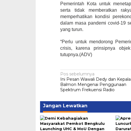
Pemerintah Kota untuk menetap
serta tidak memberatkan raky
memperhatikan kondisi perekon
dalam masa pandemi covid-19 ser
yang turun.
“Perlu untuk mendorong Pemer
crisis, karena prinsipnya objek
tutupnya.(ADV)
Navigasi
Pos sebelumnya
Ini Pesan Wawali Dedy dan Kepala
pos
Balmon Mengenai Penggunaan
Spektrum Frekuensi Radio
Jangan Lewatkan