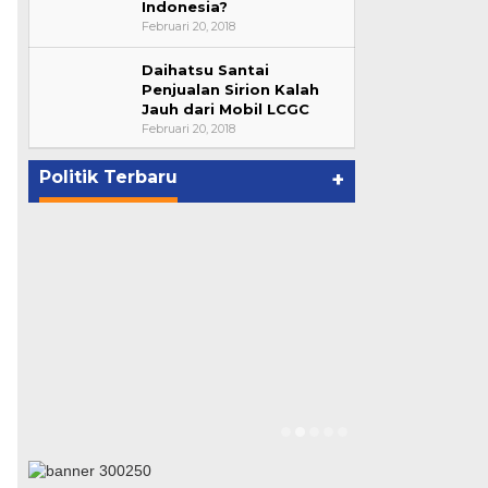
Indonesia?
Februari 20, 2018
Daihatsu Santai
Bupati Ahmad Hijazi, Hadiri
Penjualan Sirion Kalah
Jauh dari Mobil LCGC
Paripurna Hasil Penetapan
Februari 20, 2018
Paslon Bupati dan Wabup Te…
p
Di NASIONAL, POLITIK, REJANG
LEBONG
|
Januari 29, 2021
Politik Terbaru
+
Suharto Dip
Pengawas PP
Di NASIONAL, POLIT