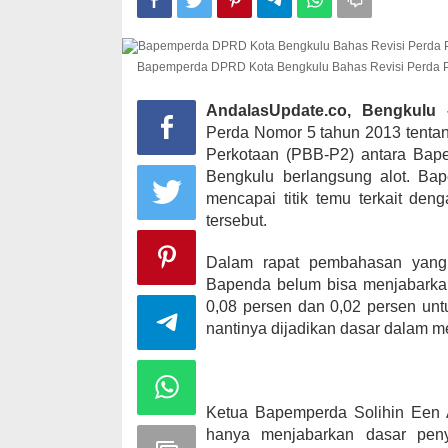
Bapemperda DPRD Kota Bengkulu Bahas Revisi Perda 
Kampanye, He
Kabupaten Ka
AndalasUpdate.co, Bengkul
desa Satu A
Perda Nomor 5 tahun 2013 tent
Di KOMINFO KOTA 
Perkotaan (PBB-P2) antara Bap
POLITIK
|
November
Bengkulu berlangsung alot. Ba
mencapai titik temu terkait den
tersebut.
Dalam rapat pembahasan yang 
Bapenda belum bisa menjabarkan
0,08 persen dan 0,02 persen un
nantinya dijadikan dasar dalam 
Ketua Bapemperda Solihin Een
hanya menjabarkan dasar peny