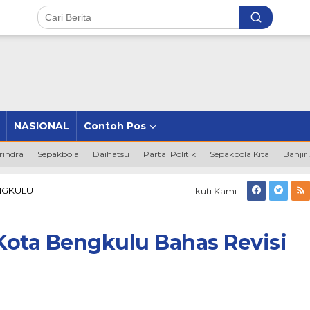
NASIONAL
Contoh Pos
rindra
Sepakbola
Daihatsu
Partai Politik
Sepakbola Kita
Banjir
Bapemperda
NGKULU
Ikuti Kami
DPRD
Kota
Bengkulu
ta Bengkulu Bahas Revisi
Bahas
Revisi
Perda
PBB-
P2