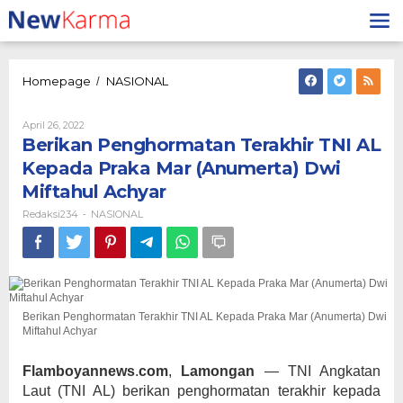
Lewati
ke
konten
Berikan
Homepage
NASIONAL
/
Penghormatan
Terakhir
Oleh
April 26, 2022
TNI
Redaksi234
Berikan Penghormatan Terakhir TNI AL
AL
Kepada
Kepada Praka Mar (Anumerta) Dwi
Praka
Miftahul Achyar
Mar
(Anumerta)
Redaksi234
NASIONAL
-
Dwi
Miftahul
Achyar
Berikan Penghormatan Terakhir TNI AL Kepada Praka Mar (Anumerta) Dwi
Miftahul Achyar
Flamboyannews
.
com
,
Lamongan
— TNI Angkatan
Laut (TNI AL) berikan penghormatan terakhir kepada