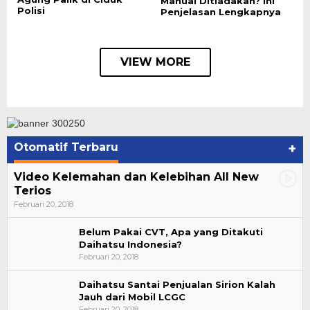
Manual Ditiadakan? Ini
Polisi
Penjelasan Lengkapnya
VIEW MORE
Otomatif Terbaru
+
Video Kelemahan dan Kelebihan All New
Terios
Februari 20, 2018
Belum Pakai CVT, Apa yang Ditakuti
Daihatsu Indonesia?
Februari 20, 2018
Daihatsu Santai Penjualan Sirion Kalah
Jauh dari Mobil LCGC
Bupati Ahmad Hijazi, Hadiri Paripurna Hasil
Februari 20, 2018