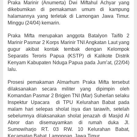
Praka Marinir (Anumerta) Dwi Miftahul Achyar yang
dikebumikan di pemakaman umum di kampung
halamannya yang terletak di Lamongan Jawa Timur.
Minggu (24/04) kemarin.
Praka Mifta merupakan anggota Batalyon Taifib 2
Marinir Pasmar 2 Korps Marinir TNI Angkatan Laut yang
gugur akibat kontak tembak dengan Kelompok
Separatis Teroris Papua (KSTP) di Kalikote Distrik
Kenyam Kabupaten Nduga Papua pada Jum’at, (22/04)
lalu.
Prosesi pemakaman Almarhum Praka Mifta tersebut
dilaksanakan secara militer yang dipimpin oleh
Komandan Pasmar 2 Brigjen TNI (Mar) Suherlan selaku
Inspektur Upacara di TPU Kelurahan Babat pada
malam hari selepas sholat isya dan tarawih, setelah
sebelumnya dilaksanakan sholat jenazah di Masjid Al
Abror dan disemayamkan di rumah duka Jl.
Sumowiharjo RT. 03 RW. 10 Kelurahan Babat,
Kecamatan Babat, Lamongan, Jawa Timur.