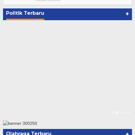
Penetapan Paslon Bupati dan Wabup Te…
Di NASIONAL, POLITIK, REJANG LEBONG
|
Januari 29, 2021
Politik Terbaru
+
Olahraga Terbaru
+